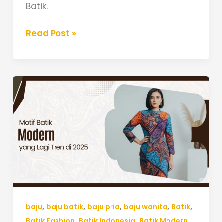
Batik.
Read Post »
Motif
Batik
Modern
yang
Lagi
Tren
di
2025
,
,
,
,
,
baju
baju batik
baju pria
baju wanita
Batik
,
,
,
Batik Fashion
Batik Indonesia
Batik Modern