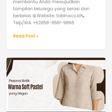
membantu Anda mewujudkan
tampilan keluarga yang serasi dan
berkelas. 🌐 Website: tabinaco.id📞
Telp/WA: +62858-9561-9866
Read Post »
Pesona
Batik
Warna
Soft
Pastel
yang
Elegan