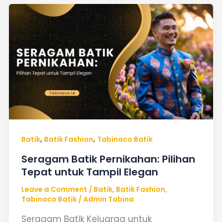
Seragam
Batik
Pernikahan:
Pilihan
Tepat
untuk
Tampil
Elegan
,
,
Batik
Batik Fashion
Tabinaco Batik
Seragam Batik Pernikahan: Pilihan
Tepat untuk Tampil Elegan
Leave a Comment
/
Batik
,
Batik Fashion
,
Tabinaco Batik
/
Admin Tabina
Seragam Batik Keluarga untuk