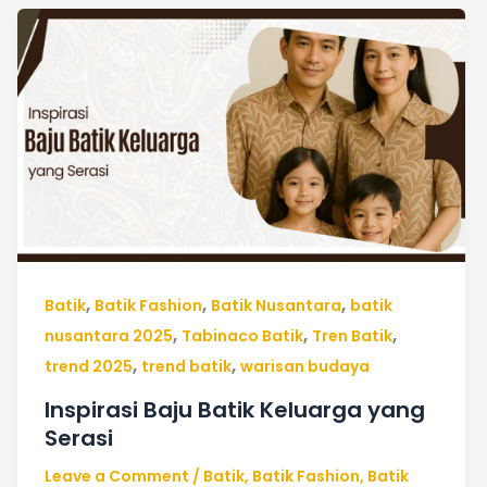
Inspirasi
Baju
Batik
Keluarga
yang
Serasi
,
,
,
Batik
Batik Fashion
Batik Nusantara
batik
,
,
,
nusantara 2025
Tabinaco Batik
Tren Batik
,
,
trend 2025
trend batik
warisan budaya
Inspirasi Baju Batik Keluarga yang
Serasi
Leave a Comment
/
Batik
,
Batik Fashion
,
Batik