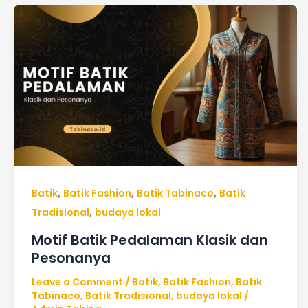
Motif
Batik
Pedalaman
Klasik
dan
Pesonanya
,
,
,
Batik
Batik Fashion
Batik Tabinaco
Batik
,
Tradisional
budaya lokal
Motif Batik Pedalaman Klasik dan
Pesonanya
Leave a Comment
/
Batik
,
Batik Fashion
,
Batik
Tabinaco
,
Batik Tradisional
,
budaya lokal
/