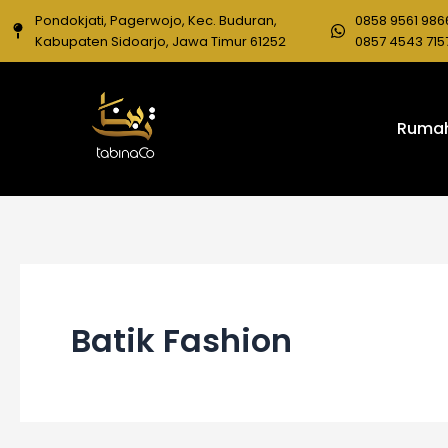
Skip
Pondokjati, Pagerwojo, Kec. Buduran,
0858 9561 986
to
Kabupaten Sidoarjo, Jawa Timur 61252
0857 4543 715
content
Ruma
Batik Fashion