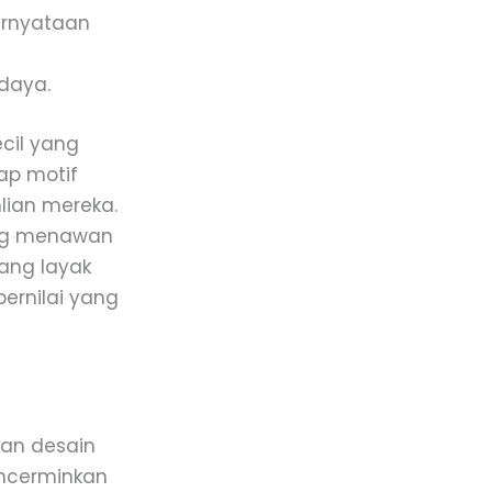
pernyataan
daya.
ecil yang
ap motif
lian mereka.
ang menawan
yang layak
bernilai yang
dan desain
encerminkan