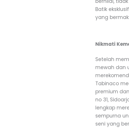
bernilai, tid
Batik eksklus
yang bermak
Nikmati Keme
Setelah memba
mewah dan uni
merekomend
Tabinaco men
premium dan 
no 31, Sidoar
lengkap mer
sempurna unt
seni yang ber