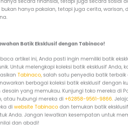
ak hanya secara finansial, tetapi juga secara sosial
if bukan hanya pakaian, tetapi juga cerita, warisan, 
na.
wahan Batik Eksklusif dengan Tabinaco!
ca artikel ini, Anda pasti ingin memiliki batik eksk
k. Untuk melengkapi koleksi batik eksklusif Anda, 
asikan
Tabinaco,
salah satu penyedia batik terbaik d
awarkan berbagai koleksi batik eksklusif dengan ku
desain yang memukau. Kunjungi toko mereka di Po
jo, atau hubungi mereka di
+62858-9561-9866.
Jelaja
eka di
website Tabinaco
dan temukan batik eksklusi
uk Anda. Jangan lewatkan kesempatan untuk memil
nilai dan abadi!