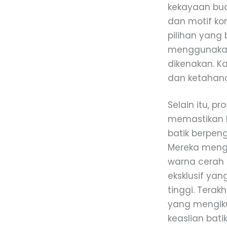
kekayaan bud
dan motif k
pilihan yang
menggunakan 
dikenakan. Ka
dan ketahana
Selain itu, p
memastikan k
batik berpeng
Mereka mengg
warna cerah 
eksklusif yan
tinggi. Terak
yang mengikut
keaslian bati