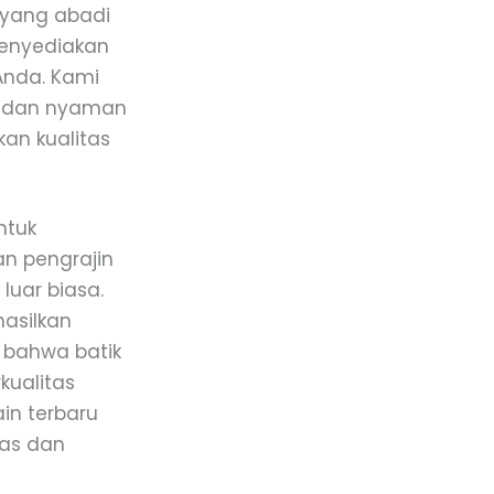
 yang abadi
menyediakan
Anda. Kami
us dan nyaman
kan kualitas
ntuk
n pengrajin
luar biasa.
asilkan
 bahwa batik
kualitas
ain terbaru
has dan