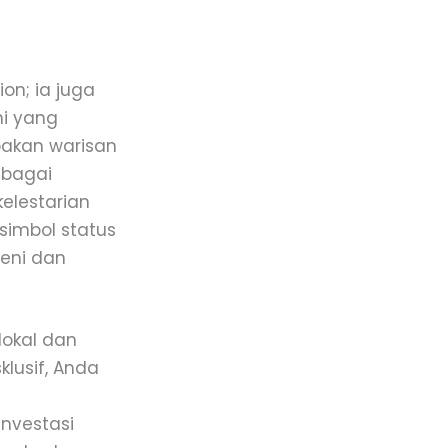
on; ia juga
ni yang
upakan warisan
ebagai
elestarian
 simbol status
seni dan
lokal dan
klusif, Anda
investasi