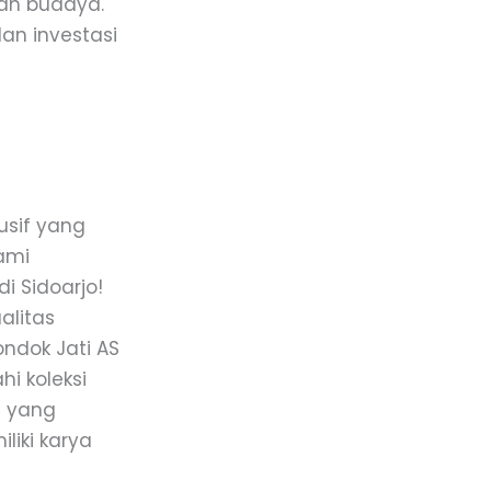
 dan budaya.
dan investasi
lusif yang
kami
i Sidoarjo!
alitas
ndok Jati AS
hi koleksi
f yang
iki karya