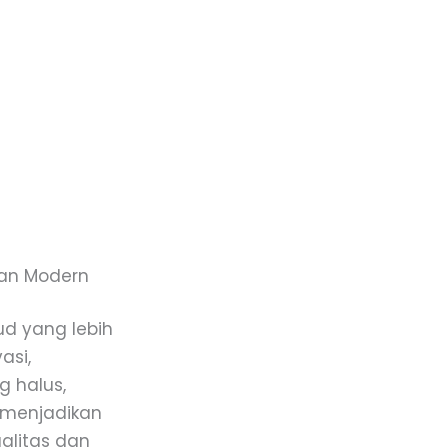
han Modern
ud yang lebih
asi,
g halus,
i menjadikan
ualitas dan