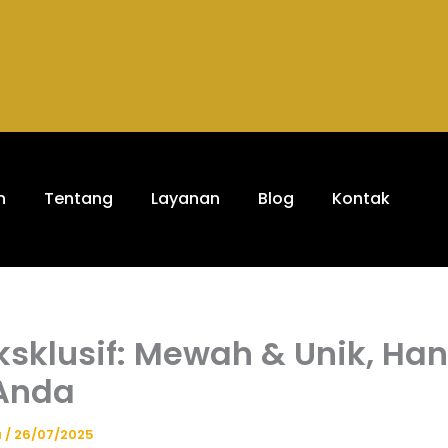
h
Tentang
Layanan
Blog
Kontak
Eksklusif: Mewah & Unik, Ha
Anda
a
/
26/07/2025