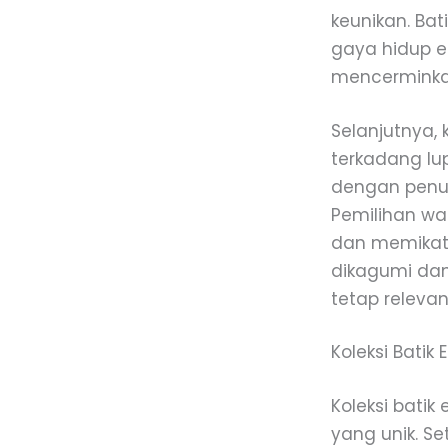
keunikan. Bat
gaya hidup el
mencerminkan
Selanjutnya, 
terkadang lup
dengan penuh
Pemilihan w
dan memikat. 
dikagumi dan 
tetap relevan
Koleksi Batik 
Koleksi bati
yang unik. Se