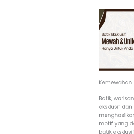
Kemewahan Ba
Batik, warisa
eksklusif dan
menghasilkan
motif yang d
batik eksklus