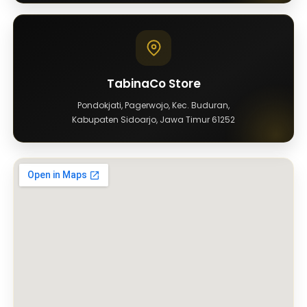
TabinaCo Store
Pondokjati, Pagerwojo, Kec. Buduran,
Kabupaten Sidoarjo, Jawa Timur 61252