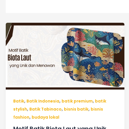
Motif
Batik
Biota
Laut
yang
Unik
dan
Menawan
,
,
,
Batik
Batik Indonesia
batik premium
batik
,
,
,
stylish
Batik Tabinaco
bisnis batik
bisnis
,
fashion
budaya lokal
Motif Batik Biota Laut yang Unik