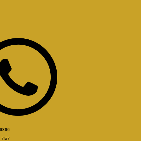
 9866
 7157