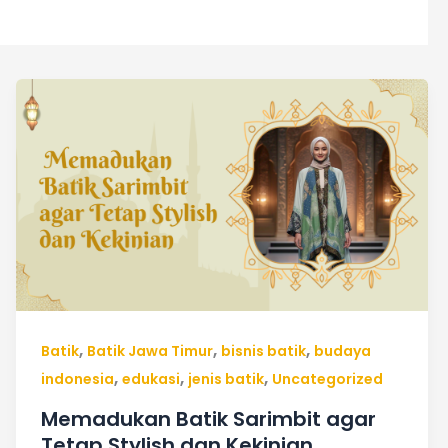
Memadukan
Batik
Sarimbit
agar
Tetap
Stylish
dan
Kekinian
,
,
,
Batik
Batik Jawa Timur
bisnis batik
budaya
,
,
,
indonesia
edukasi
jenis batik
Uncategorized
Memadukan Batik Sarimbit agar
Tetap Stylish dan Kekinian