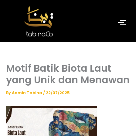
Skip
to
content
Motif Batik Biota Laut
yang Unik dan Menawan
By
Admin Tabina
/
22/07/2025