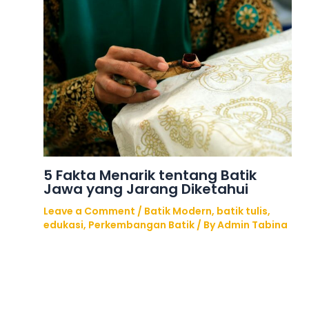
5 Fakta Menarik tentang Batik
Jawa yang Jarang Diketahui
Leave a Comment
/
Batik Modern
,
batik tulis
,
edukasi
,
Perkembangan Batik
/ By
Admin Tabina