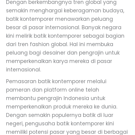
Dengan berkembangnya tren global yang
semakin menghargai keberagaman budaya,
batik kontemporer menawarkan peluang
besar di pasar internasional. Banyak negara
kini melirik batik kontemporer sebagai bagian
dari tren fashion global. Hal ini membuka
peluang bagi desainer dan pengrajin untuk
memperkenalkan karya mereka di pasar
internasional.
Pemasaran batik kontemporer melalui
pameran dan platform online telah
membantu pengrajin Indonesia untuk
memperkenalkan produk mereka ke dunia.
Dengan semakin populernya batik di luar
negeri, pengusaha batik kontemporer kini
memiliki potensi pasar yang besar di berbagai