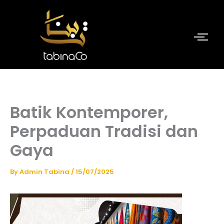
Skip
to
content
Batik Kontemporer,
Perpaduan Tradisi dan
Gaya
By
Admin Tabina
/
15/07/2025