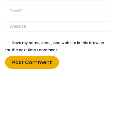
Email*
Website
Save my name, email, and website in this browser
for the next time I comment.