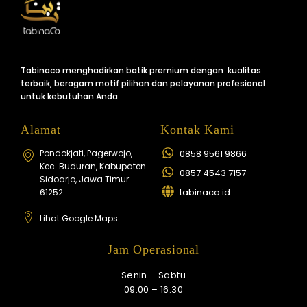
Tabinaco menghadirkan batik premium dengan kualitas
terbaik, beragam motif pilihan dan pelayanan profesional
untuk kebutuhan Anda
Alamat
Kontak Kami
Pondokjati, Pagerwojo,
0858 9561 9866
Kec. Buduran, Kabupaten
0857 4543 7157
Sidoarjo, Jawa Timur
tabinaco.id
61252
Lihat Google Maps
Jam Operasional
Senin – Sabtu
09.00 – 16.30