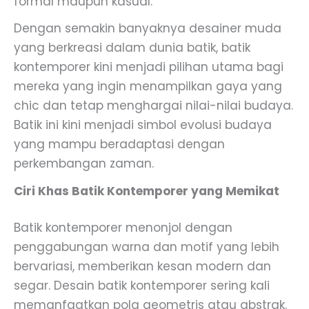
formal maupun kasual.
Dengan semakin banyaknya desainer muda
yang berkreasi dalam dunia batik, batik
kontemporer kini menjadi pilihan utama bagi
mereka yang ingin menampilkan gaya yang
chic dan tetap menghargai nilai-nilai budaya.
Batik ini kini menjadi simbol evolusi budaya
yang mampu beradaptasi dengan
perkembangan zaman.
Ciri Khas Batik Kontemporer yang Memikat
Batik kontemporer menonjol dengan
penggabungan warna dan motif yang lebih
bervariasi, memberikan kesan modern dan
segar. Desain batik kontemporer sering kali
memanfaatkan pola geometris atau abstrak.