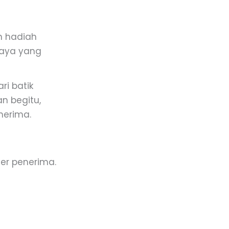
an hadiah
udaya yang
ri batik
n begitu,
nerima.
ter penerima.