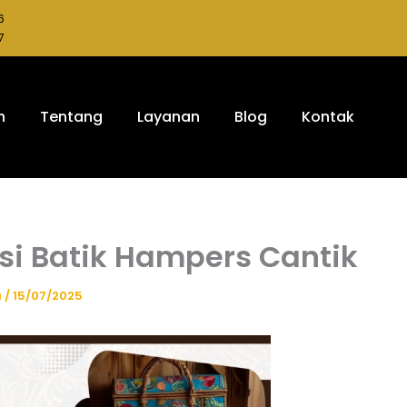
6
7
h
Tentang
Layanan
Blog
Kontak
asi Batik Hampers Cantik
a
/
15/07/2025