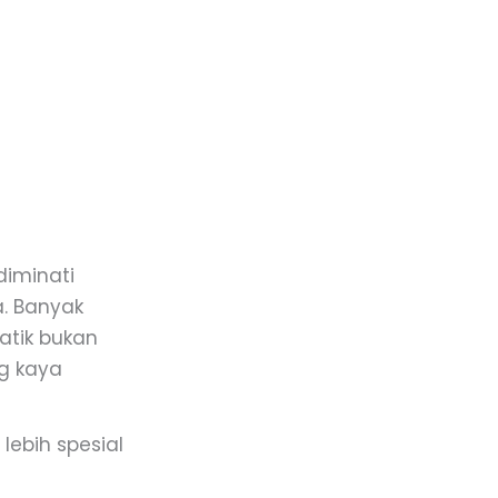
diminati
. Banyak
atik bukan
ng kaya
ebih spesial