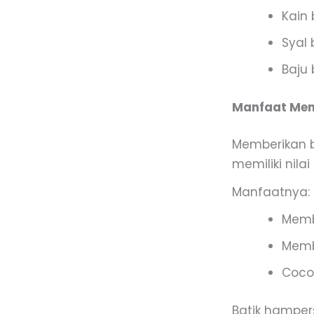
Kain 
Syal 
Baju 
Manfaat Mem
Memberikan b
memiliki nilai 
Manfaatnya:
Memb
Membe
Coco
Batik hamper