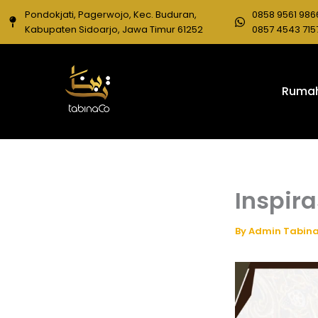
Skip
Pondokjati, Pagerwojo, Kec. Buduran,
0858 9561 986
to
Kabupaten Sidoarjo, Jawa Timur 61252
0857 4543 715
content
Ruma
Inspir
By
Admin Tabin