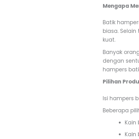
Mengapa Mem
Batik hampers
biasa. Selain
kuat.
Banyak orang 
dengan sentu
hampers bat
Pilihan Prod
Isi hampers 
Beberapa pil
Kain 
Kain 