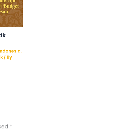
ik
indonesia
,
ik
/ By
rked
*