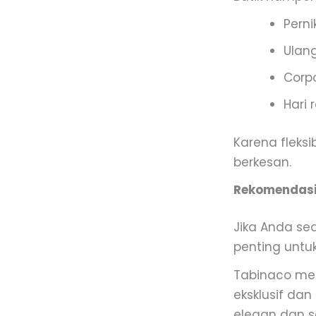
Pern
Ulan
Corpo
Hari 
Karena fleksi
berkesan.
Rekomendasi
Jika Anda se
penting untu
Tabinaco men
eksklusif dan
elegan dan s