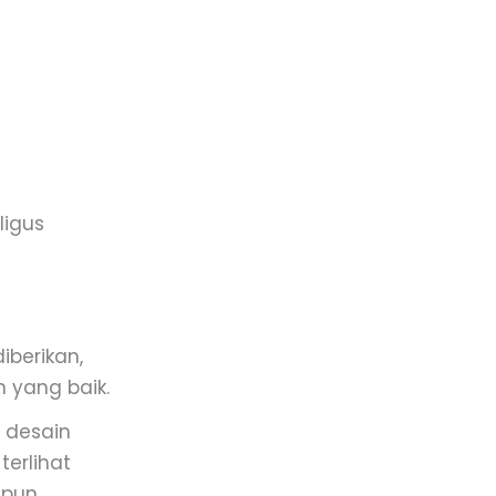
ligus
iberikan,
 yang baik.
 desain
terlihat
upun