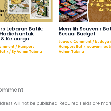
s Lebaran Batik:
Memilih Souvenir Bat
 Hadiah untuk
Sesuai Budget
 & Keluarga
Leave a Comment
/
budaya 
Comment
/
Hampers
,
Hampers Batik
,
souvenir bat
Batik
/ By
Admin Tabina
Admin Tabina
Comment
dress will not be published.
Required fields are ma