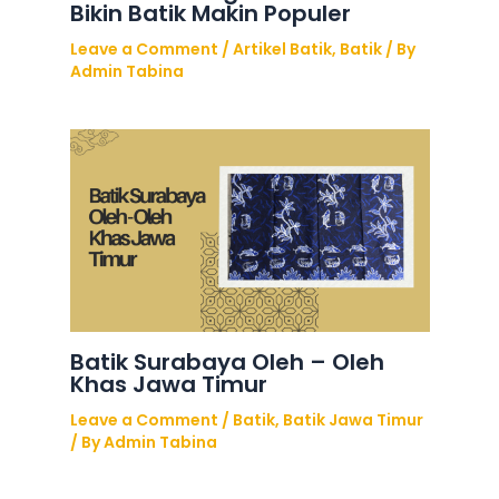
Bikin Batik Makin Populer
Leave a Comment
/
Artikel Batik
,
Batik
/ By
Admin Tabina
Batik Surabaya Oleh – Oleh
Khas Jawa Timur
Leave a Comment
/
Batik
,
Batik Jawa Timur
/ By
Admin Tabina