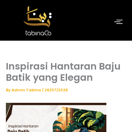
Skip
to
content
Inspirasi Hantaran Baju
Batik yang Elegan
By
Admin Tabina
/
26/07/2025