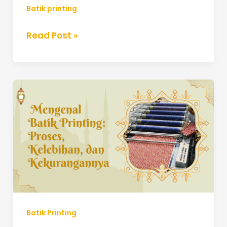
Batik printing
Read Post »
Jasa
Batik
Printing
Custom,
Cepat,
Rapi
&
Bisa
Desain
Sendiri
Batik Printing