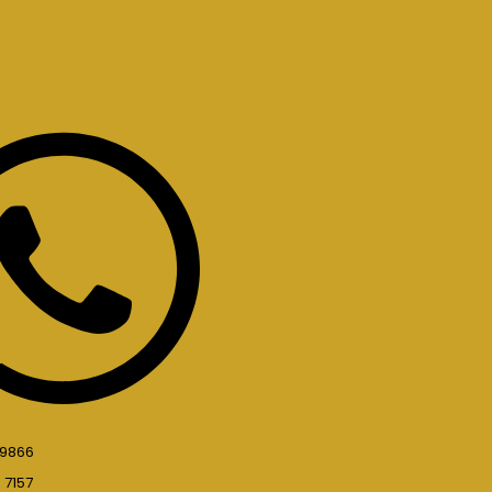
 9866
 7157