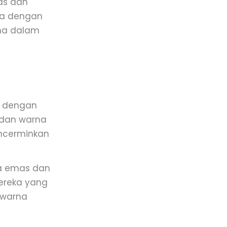
as dan
ka dengan
na dalam
ai dengan
 dan warna
encerminkan
na emas dan
mereka yang
 warna