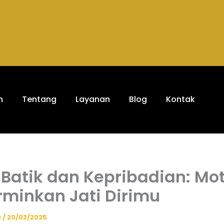
h
Tentang
Layanan
Blog
Kontak
Batik dan Kepribadian: Mot
minkan Jati Dirimu
a
/
20/03/2025