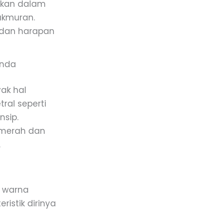
nakan dalam
akmuran.
 dan harapan
Anda
ak hal
ral seperti
nsip.
 merah dan
.
i warna
istik dirinya