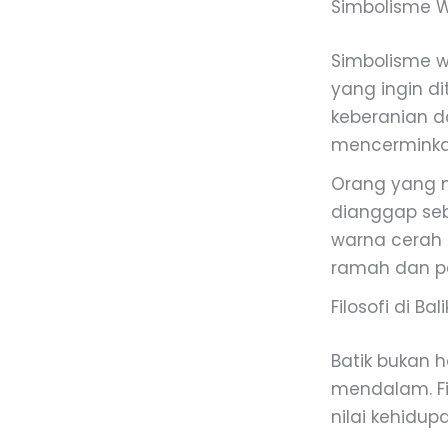
Simbolisme W
Simbolisme w
yang ingin d
keberanian d
mencerminka
Orang yang m
dianggap seb
warna cerah
ramah dan pe
Filosofi di B
Batik bukan h
mendalam. Fi
nilai kehidup