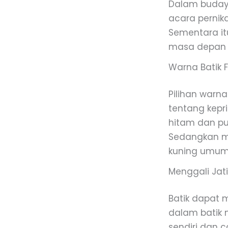
Dalam budaya
acara perni
Sementara i
masa depan 
Warna Batik 
Pilihan warn
tentang kepr
hitam dan put
Sedangkan m
kuning umumn
Menggali Jati
Batik dapat m
dalam batik 
sendiri dan c