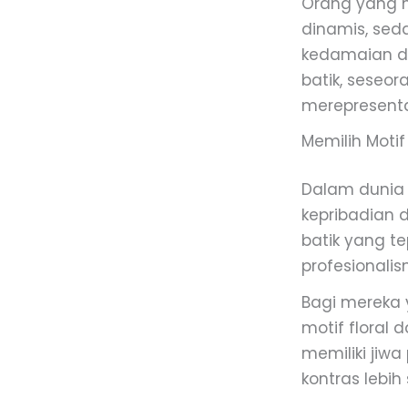
Orang yang m
dinamis, sed
kedamaian d
batik, seseor
merepresenta
Memilih Motif
Dalam dunia b
kepribadian 
batik yang t
profesionalis
Bagi mereka 
motif floral 
memiliki jiw
kontras lebih 