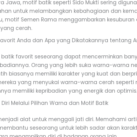
 Jawa, motif batik seperti Sido Mukti sering digu
kahan untuk melambangkan kebahagiaan dan kem
tu, motif Semen Rama menggambarkan kesuburan
yang cerah.
Favorit Anda dan Apa yang Dikatakannya tentang 
a batik favorit seseorang dapat mencerminkan bany
ibadiannya. Orang yang lebih suka warna-warna net
ih biasanya memiliki karakter yang kuat dan berpri
ereka yang menyukai warna-warna cerah seperti
ya memiliki kepribadian yang energik dan optimis
 Diri Melalui Pilihan Warna dan Motif Batik
enjadi alat untuk menggali jati diri. Memahami art
membantu seseorang untuk lebih sadar akan karakter
ara menampilkan diri di hadapan orang lain.