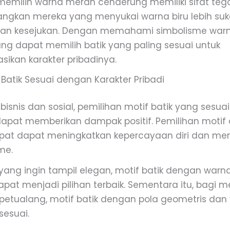
emilih warna merah cenderung memiliki sifat teg
angkan mereka yang menyukai warna biru lebih su
an kesejukan. Dengan memahami simbolisme war
ang dapat memilih batik yang paling sesuai untuk
sikan karakter pribadinya.
 Batik Sesuai dengan Karakter Pribadi
isnis dan sosial, pemilihan motif batik yang sesu
dapat memberikan dampak positif. Pemilihan motif
epat dapat meningkatkan kepercayaan diri dan m
me.
yang ingin tampil elegan, motif batik dengan war
dapat menjadi pilihan terbaik. Sementara itu, bagi 
a petualang, motif batik dengan pola geometris dan
sesuai.