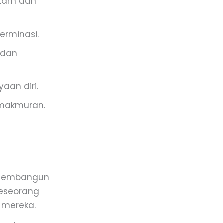
itam dan
erminasi.
 dan
aan diri.
makmuran.
 membangun
 seseorang
 mereka.