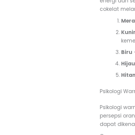
energi dan s
cokelat mel
Mera
Kuni
keme
Biru
Hijau
Hita
Psikologi Wa
Psikologi w
persepsi oran
dapat dikena