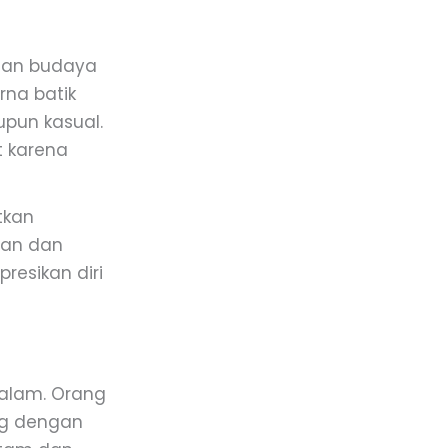
inan budaya
rna batik
upun kasual.
t karena
tkan
man dan
resikan diri
dalam. Orang
ng dengan