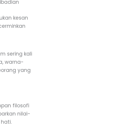
ibadian
ukan kesan
ncerminkan
 sering kali
a, warna-
eorang yang
pan filosofi
arkan nilai-
hati.