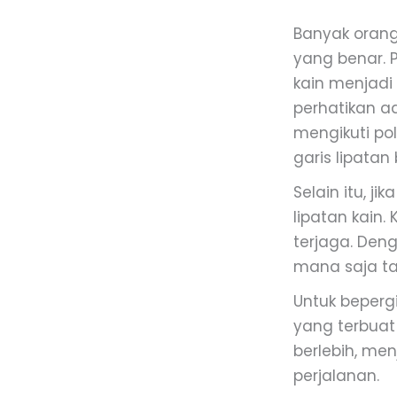
Banyak oran
yang benar.
kain menjadi 
perhatikan ad
mengikuti po
garis lipata
Selain itu, j
lipatan kain
terjaga. Den
mana saja ta
Untuk beperg
yang terbuat 
berlebih, me
perjalanan.