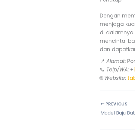
Dengan mema
menjaga kual
di dalamnya.
mencintai bat
dan dapatkan 
📍
Alamat
: Po
📞
Telp/WA
: +
🌐
Website
:
ta
PREVIOUS