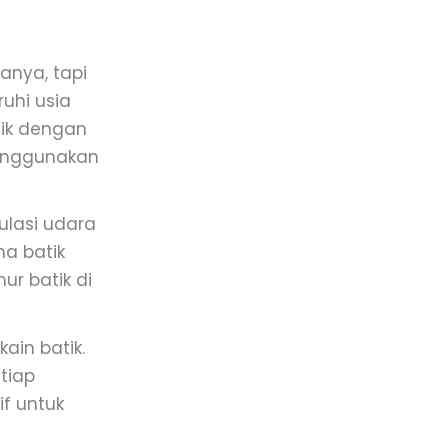
anya, tapi
uhi usia
tik dengan
menggunakan
kulasi udara
na batik
r batik di
ain batik.
tiap
if untuk