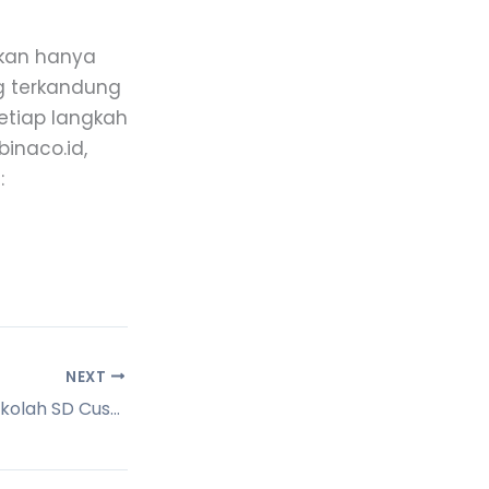
kan hanya
g terkandung
etiap langkah
binaco.id,
:
NEXT
Seragam Batik Sekolah SD Custom Nyaman & Berkualitas