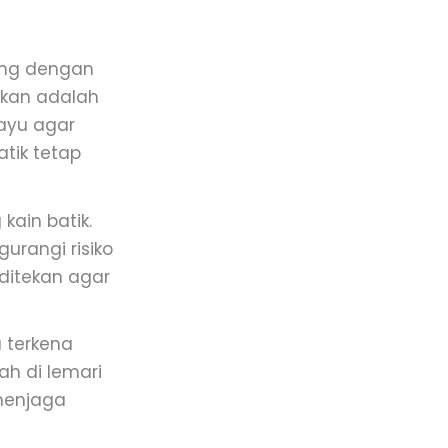
ting dengan
ikan adalah
ayu agar
tik tetap
ain batik.
urangi risiko
 ditekan agar
u terkena
h di lemari
 menjaga