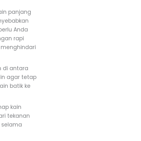
in panjang
enyebabkan
 perlu Anda
ngan rapi
n menghindari
m di antara
in agar tetap
in batik ke
map kain
ari tekanan
t selama