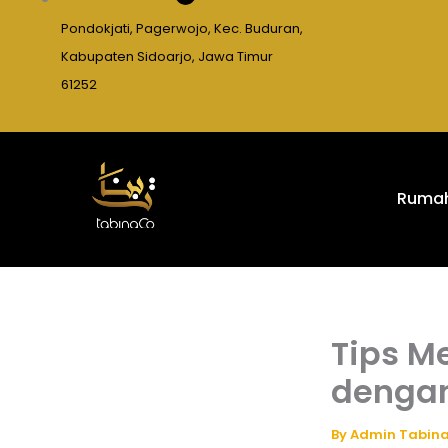
Pondokjati, Pagerwojo, Kec. Buduran,
Kabupaten Sidoarjo, Jawa Timur
61252
Ruma
Tips M
dengan
By
Admin Tabin