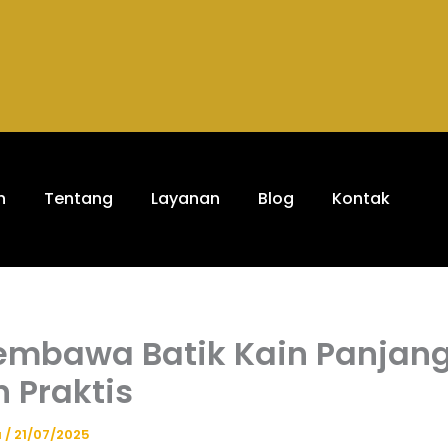
h
Tentang
Layanan
Blog
Kontak
embawa Batik Kain Panjan
 Praktis
a
/
21/07/2025