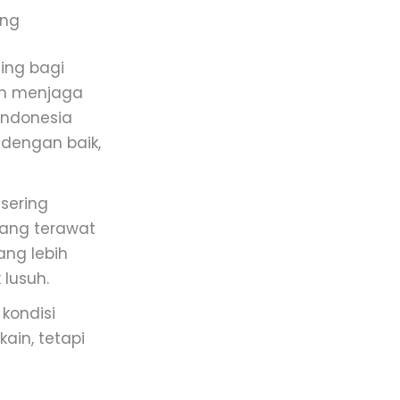
ing
ing bagi
gin menjaga
 Indonesia
 dengan baik,
 sering
yang terawat
ang lebih
lusuh.
kondisi
ain, tetapi