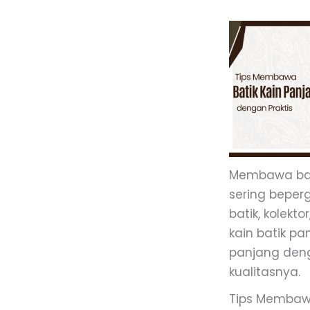
Membawa bati
sering beperg
batik, kolek
kain batik p
panjang deng
kualitasnya.
Tips Membawa