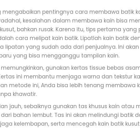
g mengabaikan pentingnya cara membawa batik ka
 Padahal, kesalahan dalam membawa kain bisa m
kusut, bahkan rusak. Karena itu, tips pertama yang
alah cara melipat kain batik. Lipatlah kain batik de
la lipatan yang sudah ada dari penjualnya. Ini aka
n baru yang bisa mengganggu tampilan kain.
ika memungkinkan, gunakan kertas tissue bebas asa
. Kertas ini membantu menjaga warna dan tekstur ka
gan metode ini, Anda bisa lebih tenang membawa ka
npa khawatir.
ian jauh, sebaiknya gunakan tas khusus kain atau 
dari bahan lembut. Tas ini akan melindungi batik d
njaga kelembapan, serta mencegah kain batik kusu