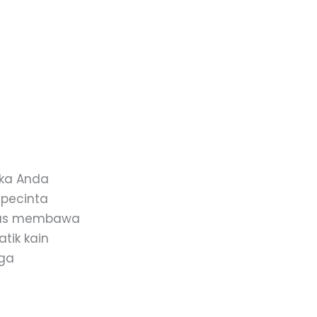
ika Anda
 pecinta
harus membawa
tik kain
aga