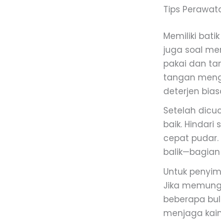
Tips Perawat
Memiliki bat
juga soal me
pakai dan ta
tangan mengg
deterjen bias
Setelah dicuc
baik. Hindar
cepat pudar.
balik—bagian
Untuk penyimp
Jika memungk
beberapa bula
menjaga kain