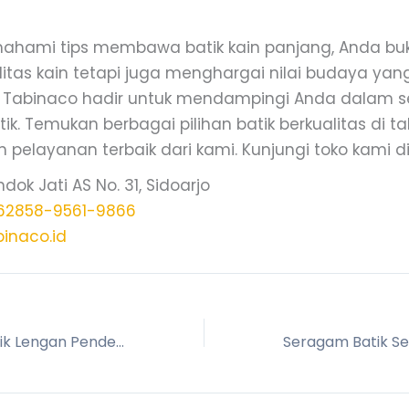
hami tips membawa batik kain panjang, Anda bu
itas kain tetapi juga menghargai nilai budaya yan
 Tabinaco hadir untuk mendampingi Anda dalam s
ik. Temukan berbagai pilihan batik berkualitas di ta
pelayanan terbaik dari kami. Kunjungi toko kami di
ndok Jati AS No. 31, Sidoarjo
62858-9561-9866
binaco.id
Model Baju Batik Lengan Pendek untuk Gaya Sehari-hari