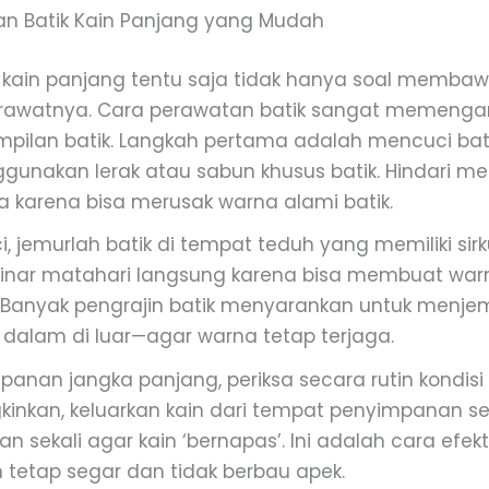
an Batik Kain Panjang yang Mudah
ik kain panjang tentu saja tidak hanya soal membaw
rawatnya. Cara perawatan batik sangat memengar
mpilan batik. Langkah pertama adalah mencuci ba
unakan lerak atau sabun khusus batik. Hindari 
a karena bisa merusak warna alami batik.
i, jemurlah batik di tempat teduh yang memiliki sir
i sinar matahari langsung karena bisa membuat war
 Banyak pengrajin batik menyarankan untuk menjemu
 dalam di luar—agar warna tetap terjaga.
anan jangka panjang, periksa secara rutin kondisi k
inkan, keluarkan kain dari tempat penyimpanan se
n sekali agar kain ‘bernapas’. Ini adalah cara efekt
 tetap segar dan tidak berbau apek.