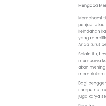
Mengapa Mem
Memahami ti
penjual atau 
keindahan kai
yang memilik
Anda turut b
Selain itu, t
membawa kain
akan meningg
memalukan da
Bagi penggem
sempurna men
juga karya se
Penutup