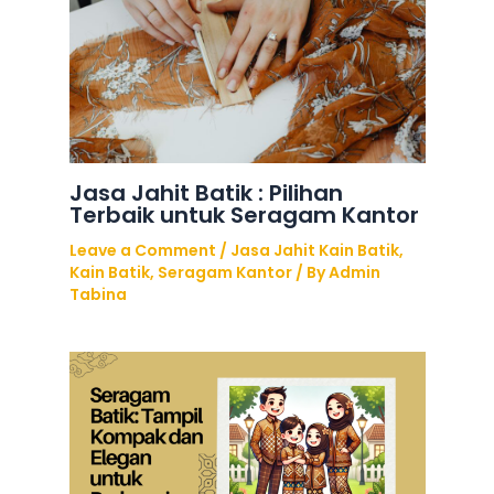
Jasa Jahit Batik : Pilihan
Terbaik untuk Seragam Kantor
Leave a Comment
/
Jasa Jahit Kain Batik
,
Kain Batik
,
Seragam Kantor
/ By
Admin
Tabina