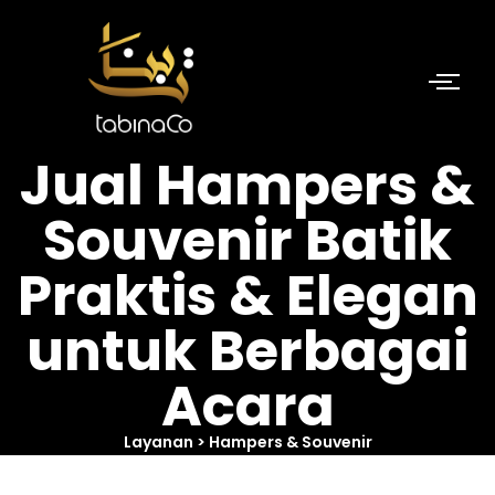
Skip
to
content
Jual Hampers &
Souvenir Batik
Praktis & Elegan
untuk Berbagai
Acara
Layanan > Hampers & Souvenir