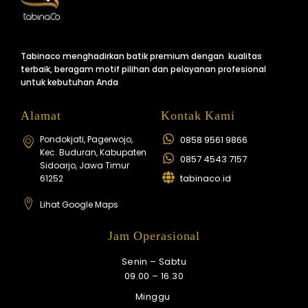
n
g
-
c
a
r
Tabinaco menghadirkan batik premium dengan kualitas
t
terbaik, beragam motif pilihan dan pelayanan profesional
1
untuk kebutuhan Anda
Alamat
Kontak Kami
Pondokjati, Pagerwojo,
0858 9561 9866
Kec. Buduran, Kabupaten
0857 4543 7157
Sidoarjo, Jawa Timur
tabinaco.id
61252
Lihat Google Maps
Jam Operasional
Senin – Sabtu
09.00 – 16.30
Minggu