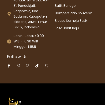
Pondok Jati II Blok AS-
31, Pondokjati,
Batik Berlogo
Pagerwojo, Kec.
Hampers dan Souvenir
Buduran, Kabupaten
Blouse Kemeja Batik
Sidoarjo, Jawa Timur
61252, Indonesia
Jasa Jahit Baju
Senin–Sabtu : 9.00
WIB – 16.30 WIB
Minggu : LIBUR
Follow Us
F
I
I
T
I
a
n
n
i
c
c
s
s
k
o
e
t
t
t
n
b
a
a
o
-
o
g
g
k
s
o
r
r
h
k
a
a
o
-
m
m
p
f
p
i