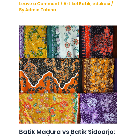
Leave a Comment
/
Artikel Batik
,
edukasi
/
By
Admin Tabina
Batik Madura vs Batik Sidoarjo: