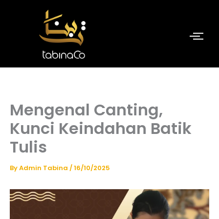
Skip
to
content
Mengenal Canting,
Kunci Keindahan Batik
Tulis
By
Admin Tabina
/
16/10/2025