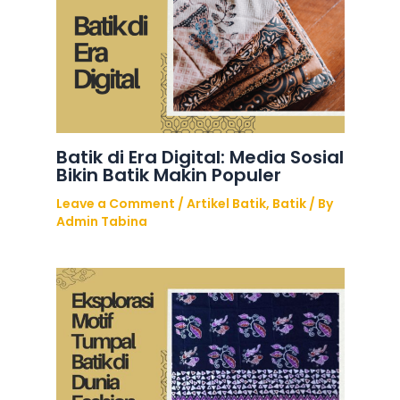
Batik di Era Digital: Media Sosial
Bikin Batik Makin Populer
Leave a Comment
/
Artikel Batik
,
Batik
/ By
Admin Tabina