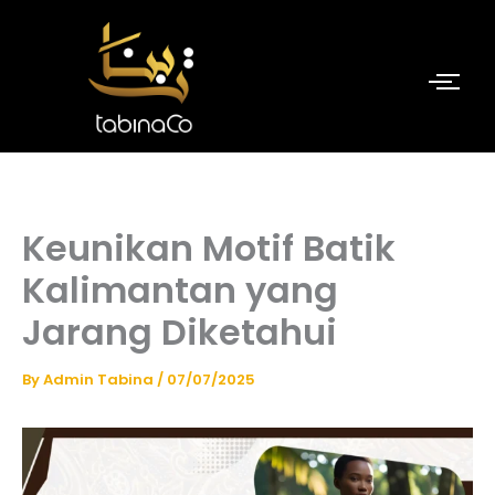
Skip
to
content
Keunikan Motif Batik
Kalimantan yang
Jarang Diketahui
By
Admin Tabina
/
07/07/2025