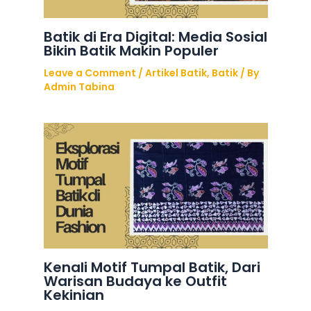
Batik di Era Digital: Media Sosial
Bikin Batik Makin Populer
Leave a Comment
/
Artikel Batik
,
Batik
/ By
Admin Tabina
Kenali Motif Tumpal Batik, Dari
Warisan Budaya ke Outfit
Kekinian