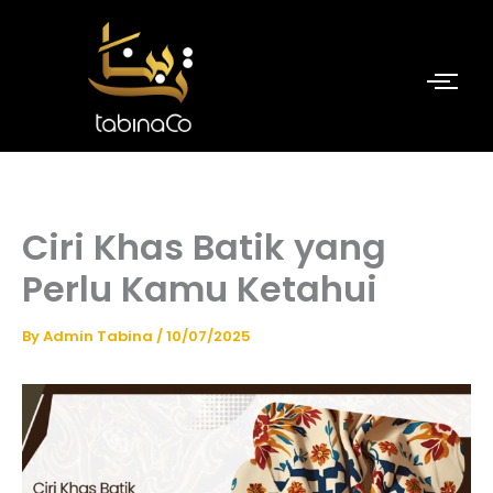
Skip
to
content
Ciri Khas Batik yang
Perlu Kamu Ketahui
By
Admin Tabina
/
10/07/2025