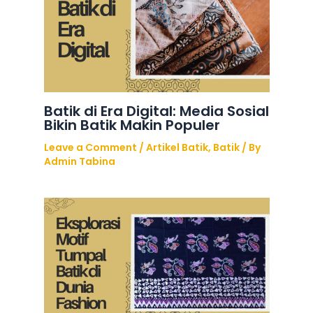
Batik di Era Digital: Media Sosial
Bikin Batik Makin Populer
Leave a Comment
/
Artikel Batik
,
Batik
/ By
Admin Tabina