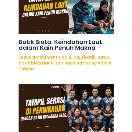
Batik Biota: Keindahan Laut
dalam Kain Penuh Makna
Leave a Comment
/
baju
,
baju batik
,
Batik
,
batik biota laut
,
Tabinaco Batik
/ By
Admin
Tabina