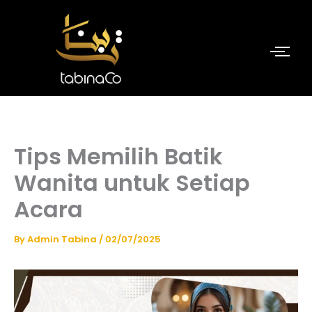
Skip
to
content
Tips Memilih Batik
Wanita untuk Setiap
Acara
By
Admin Tabina
/
02/07/2025