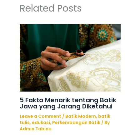
Related Posts
5 Fakta Menarik tentang Batik
Jawa yang Jarang Diketahui
Leave a Comment
/
Batik Modern
,
batik
tulis
,
edukasi
,
Perkembangan Batik
/ By
Admin Tabina