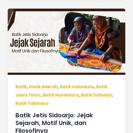
Batik
Jetis
Sidoarjo:
Jejak
Sejarah,
Motif
Unik,
dan
Filosofinya
,
,
,
Batik
batik daerah
Batik Indonesia
Batik
,
,
,
Jawa Timur
Batik Nusantara
Batik Sidoarjo
Batik Tabinaco
Batik Jetis Sidoarjo: Jejak
Sejarah, Motif Unik, dan
Filosofinya