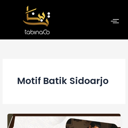
Skip
to
content
Motif Batik Sidoarjo
Mengapa
Batik