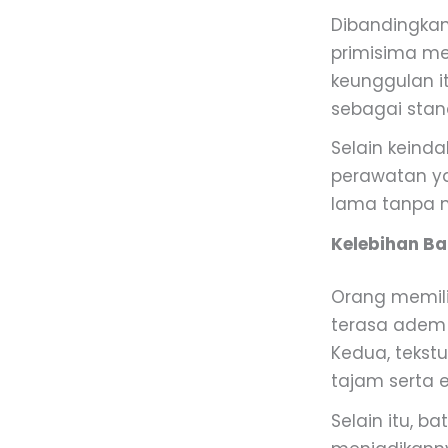
Dibandingkan 
primisima me
keunggulan i
sebagai stand
Selain keinda
perawatan ya
lama tanpa 
Kelebihan Ba
Orang memili
terasa adem d
Kedua, tekst
tajam serta 
Selain itu, b