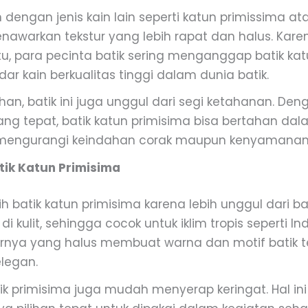
dengan jenis kain lain seperti katun primissima ata
nawarkan tekstur yang lebih rapat dan halus. Kare
tu, para pecinta batik sering menganggap batik ka
ar kain berkualitas tinggi dalam dunia batik.
han, batik ini juga unggul dari segi ketahanan. Den
ng tepat, batik katun primisima bisa bertahan da
mengurangi keindahan corak maupun kenyamanan
tik Katun Primisima
h batik katun primisima karena lebih unggul dari b
i kulit, sehingga cocok untuk iklim tropis seperti In
urnya yang halus membuat warna dan motif batik ter
elegan.
atik primisima juga mudah menyerap keringat. Hal ini