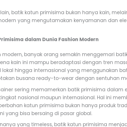
ain, batik katun primisima bukan hanya kain, mela
modern yang mengutamakan kenyamanan dan ele
Primisima dalam Dunia Fashion Modern
on modern, banyak orang semakin menggemari bati
rena kain ini mampu beradaptasi dengan tren masa 
 lokal hingga internasional yang menggunakan bat
ptakan busana ready-to-wear dengan sentuhan m
desainer sering memamerkan batik primisima dalam 
 tingkat nasional maupun internasional. Hal ini mem
berbahan katun primisima bukan hanya produk tradis
ni yang bisa bersaing di pasar global.
anya yang timeless, batik katun primisima menjad