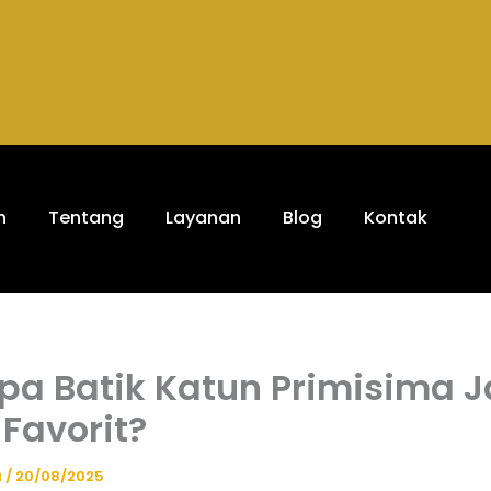
h
Tentang
Layanan
Blog
Kontak
a Batik Katun Primisima J
 Favorit?
a
/
20/08/2025