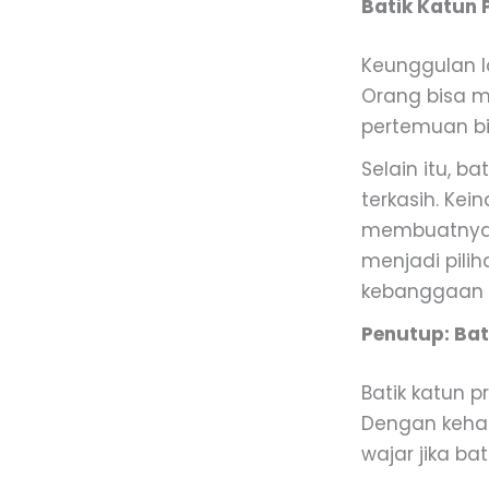
Batik Katun
Keunggulan l
Orang bisa m
pertemuan bi
Selain itu, b
terkasih. Ke
membuatnya b
menjadi pili
kebanggaan 
Penutup: Bat
Batik katun 
Dengan kehal
wajar jika ba