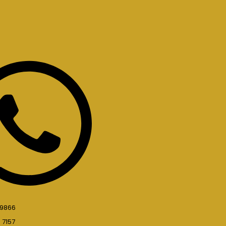
 9866
 7157