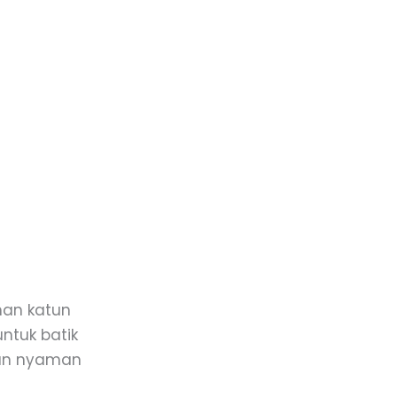
han katun
ntuk batik
 dan nyaman