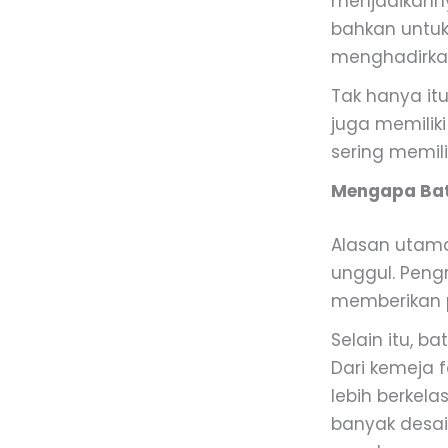
menjadikannya
bahkan untuk
menghadirka
Tak hanya it
juga memiliki
sering memili
Mengapa Bati
Alasan utama
unggul. Peng
memberikan p
Selain itu, b
Dari kemeja 
lebih berkela
banyak desai