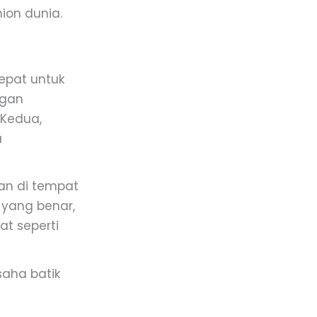
ion dunia.
epat untuk
ngan
 Kedua,
a
pan di tempat
 yang benar,
at seperti
saha batik