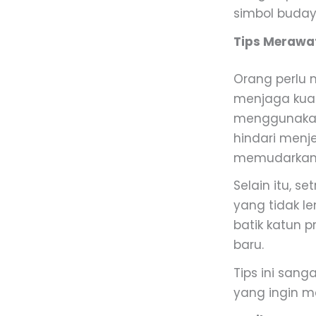
simbol buday
Tips Merawa
Orang perlu 
menjaga kual
menggunakan 
hindari menj
memudarkan
Selain itu, s
yang tidak l
batik katun p
baru.
Tips ini sang
yang ingin m