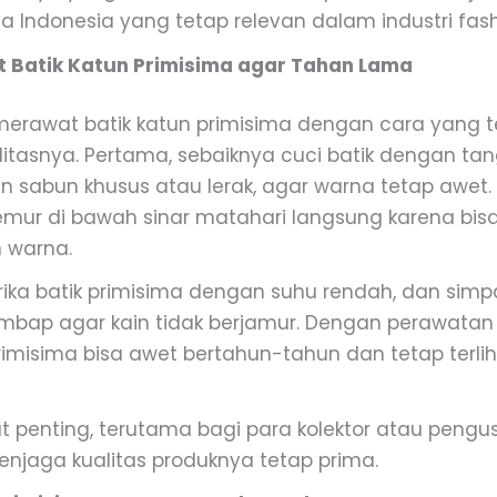
a Indonesia yang tetap relevan dalam industri fash
t Batik Katun Primisima agar Tahan Lama
merawat batik katun primisima dengan cara yang t
itasnya. Pertama, sebaiknya cuci batik dengan ta
sabun khusus atau lerak, agar warna tetap awet.
emur di bawah sinar matahari langsung karena bis
 warna.
etrika batik primisima dengan suhu rendah, dan sim
embap agar kain tidak berjamur. Dengan perawatan
rimisima bisa awet bertahun-tahun dan tetap terlih
at penting, terutama bagi para kolektor atau pengu
enjaga kualitas produknya tetap prima.