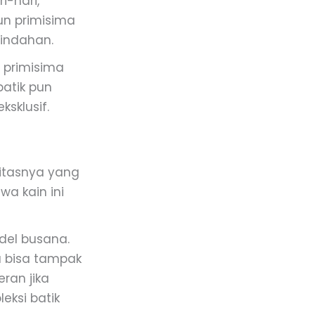
i-hari,
un primisima
indahan.
 primisima
batik pun
ksklusif.
litasnya yang
a kain ini
odel busana.
a bisa tampak
ran jika
eksi batik