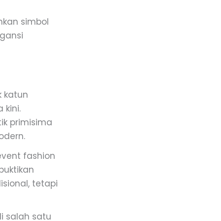
inkan simbol
gansi
k katun
kini.
ik primisima
odern.
event fashion
buktikan
ional, tetapi
i salah satu