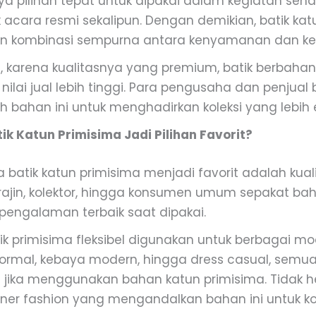
 pilihan tepat untuk dipakai dalam kegiatan sehar
 acara resmi sekalipun. Dengan demikian, batik kat
n kombinasi sempurna antara kenyamanan dan ke
u, karena kualitasnya yang premium, batik berbahan
 nilai jual lebih tinggi. Para pengusaha dan penjual 
h bahan ini untuk menghadirkan koleksi yang lebih e
k Katun Primisima Jadi Pilihan Favorit?
 batik katun primisima menjadi favorit adalah kua
rajin, kolektor, hingga konsumen umum sepakat bahw
engalaman terbaik saat dipakai.
atik primisima fleksibel digunakan untuk berbagai m
formal, kebaya modern, hingga dress casual, semu
s jika menggunakan bahan katun primisima. Tidak he
ner fashion yang mengandalkan bahan ini untuk kol