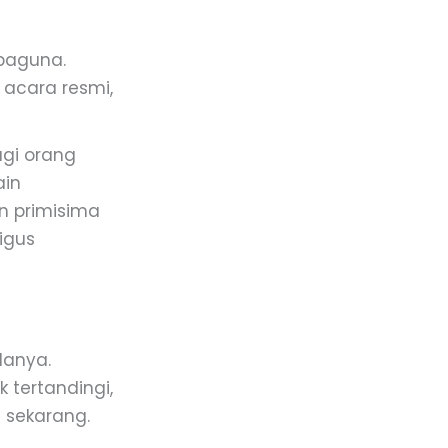
rbaguna.
 acara resmi,
agi orang
ain
n primisima
igus
lanya.
 tertandingi,
a sekarang.