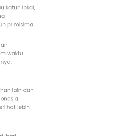
u katun lokal,
na
tun primisima
gan
lam waktu
nya.
ahan lain dan
donesia.
lihat lebih