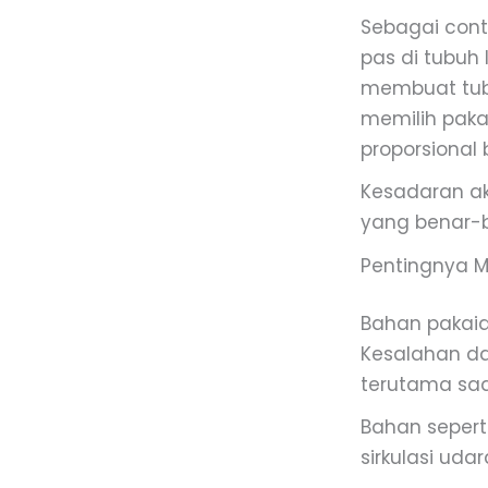
Sebagai cont
pas di tubuh
membuat tubu
memilih paka
proporsional 
Kesadaran ak
yang benar-b
Pentingnya 
Bahan pakai
Kesalahan d
terutama sa
Bahan seperti
sirkulasi uda