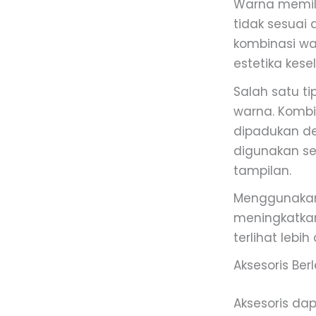
Warna memili
tidak sesuai
kombinasi wa
estetika kese
Salah satu t
warna. Kombi
dipadukan de
digunakan s
tampilan.
Menggunakan 
meningkatka
terlihat lebi
Aksesoris Ber
Aksesoris da