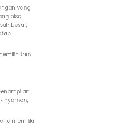
tongan yang
ang bisa
buh besar,
etap
emilih tren
enampilan.
ak nyaman,
rena memiliki