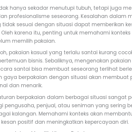
idak hanya sekadar menutupi tubuh, tetapi juga m
dan profesionalisme seseorang. Kesalahan dalam m
 tidak sesuai dengan situasi dapat memberikan k
. Oleh karena itu, penting untuk memahami konteks
elum memilih pakaian.
oh, pakaian kasual yang terlalu santai kurang coco
pertemuan bisnis. Sebaliknya, mengenakan pakaian 
acara santai bisa membuat seseorang terlihat berle
n gaya berpakaian dengan situasi akan membuat 
onal dan menarik.
turan berpakaian dalam berbagai situasi sangat p
i pengusaha, penjual, atau seniman yang sering be
agai kalangan. Memahami konteks akan membant
kesan positif dan meningkatkan kepercayaan diri.