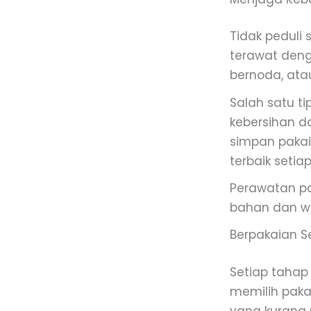
Tidak peduli 
terawat denga
bernoda, ata
Salah satu t
kebersihan d
simpan pakai
terbaik setiap
Perawatan p
bahan dan wa
Berpakaian Se
Setiap tahap
memilih paka
yang kurang 