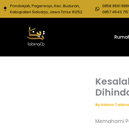
Skip
Pondokjati, Pagerwojo, Kec. Buduran,
0858 9561 986
to
Kabupaten Sidoarjo, Jawa Timur 61252
0857 4543 715
content
Ruma
Kesala
Dihind
By
Admin Tabin
Memahami Pe