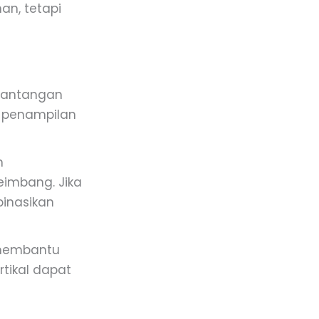
n, tetapi
 tantangan
 penampilan
n
eimbang. Jika
inasikan
 membantu
rtikal dapat