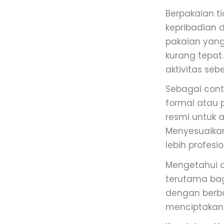
Berpakaian t
kepribadian 
pakaian yang
kurang tepat
aktivitas seb
Sebagai cont
formal atau 
resmi untuk 
Menyesuaika
lebih profesi
Mengetahui a
terutama bag
dengan berb
menciptakan 