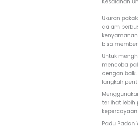
Kesalahan U
Ukuran pakai
dalam berbus
kenyamanan d
bisa memberi
Untuk menghi
mencoba pak
dengan baik.
langkah penti
Menggunakan
terlihat lebi
kepercayaan 
Padu Padan W