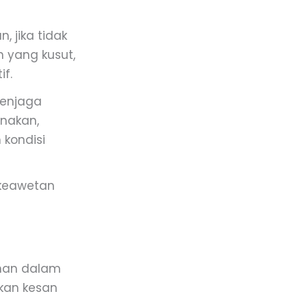
, jika tidak
n yang kusut,
f.
menjaga
unakan,
 kondisi
keawetan
ahan dalam
kan kesan