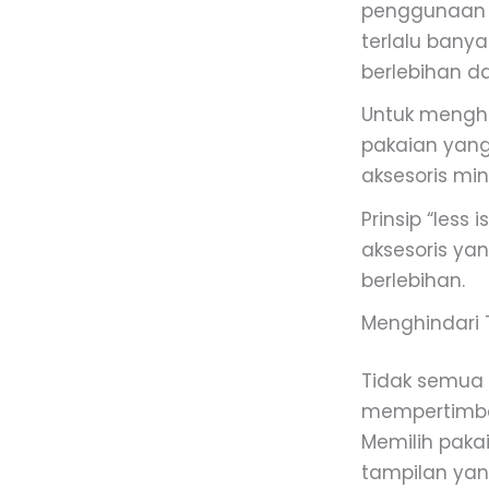
penggunaan y
terlalu bany
berlebihan d
Untuk menghin
pakaian yang
aksesoris mini
Prinsip “less
aksesoris ya
berlebihan.
Menghindari 
Tidak semua 
mempertimba
Memilih paka
tampilan yan