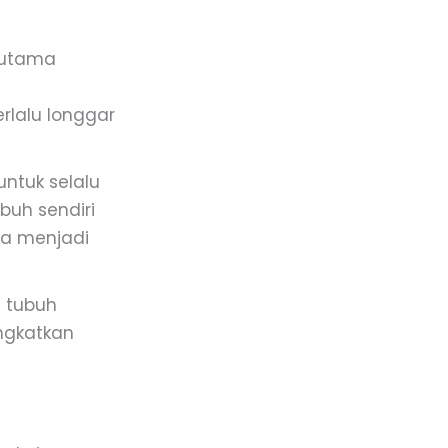
n utama
i
lalu longgar
ntuk selalu
uh sendiri
ga menjadi
 tubuh
ingkatkan