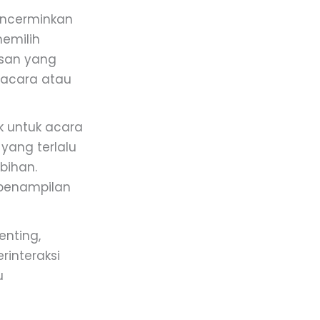
encerminkan
emilih
esan yang
 acara atau
k untuk acara
yang terlalu
bihan.
penampilan
enting,
rinteraksi
u