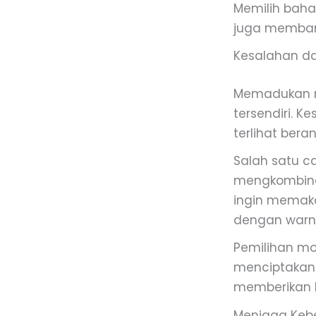
Memilih baha
juga memban
Kesalahan d
Memadukan mo
tersendiri. 
terlihat bera
Salah satu c
mengkombinas
ingin memaka
dengan warna 
Pemilihan mo
menciptakan i
memberikan k
Menjaga Kebe