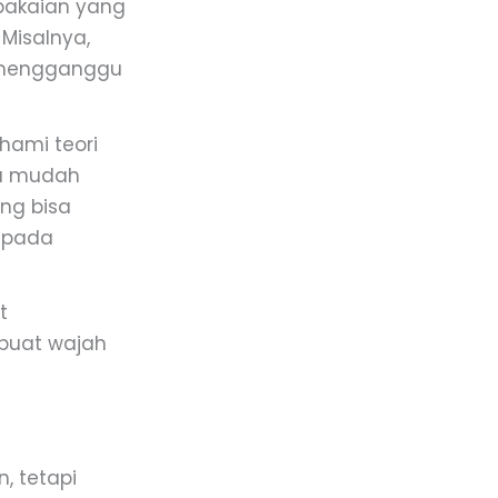
pakaian yang
Misalnya,
a mengganggu
hami teori
bu mudah
ng bisa
 pada
t
buat wajah
, tetapi