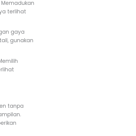
k. Memadukan
a terlihat
engan gaya
tail, gunakan
Memilih
lihat
ren tanpa
ampilan.
erikan