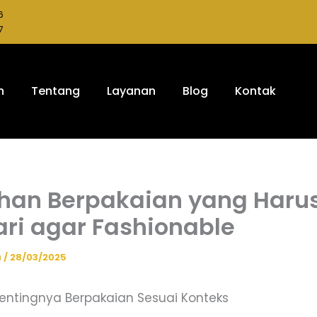
6
7
h
Tentang
Layanan
Blog
Kontak
han Berpakaian yang Haru
ari agar Fashionable
a
/
28/03/2025
ntingnya Berpakaian Sesuai Konteks