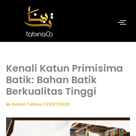
Skip
to
content
Kenali Katun Primisima
Batik: Bahan Batik
Berkualitas Tinggi
By
Admin Tabina
/
23/07/2025