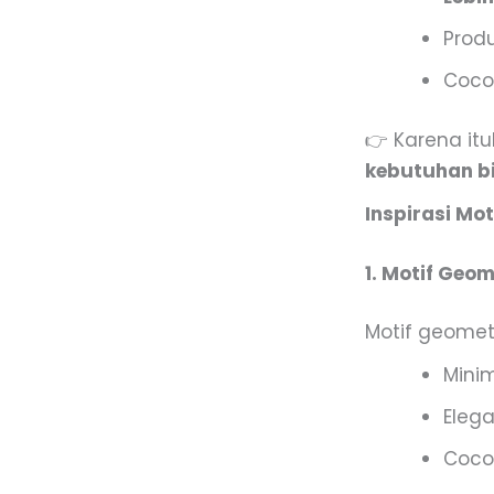
Produ
Coco
👉 Karena it
kebutuhan bi
Inspirasi Mo
1. Motif Geo
Motif geomet
Minim
Eleg
Coco