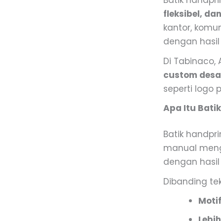
Batik handpr
fleksibel, d
kantor, komun
dengan hasil 
Di Tabinaco
custom desai
seperti logo 
Apa Itu Bati
Batik handpr
manual meng
dengan hasil 
Dibanding tek
Moti
Lebih