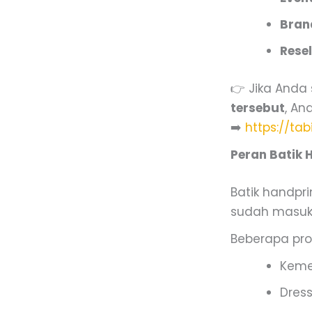
Bran
Resel
👉 Jika And
tersebut
, An
➡️
https://ta
Peran Batik 
Batik handpri
sudah masuk 
Beberapa pro
Keme
Dress