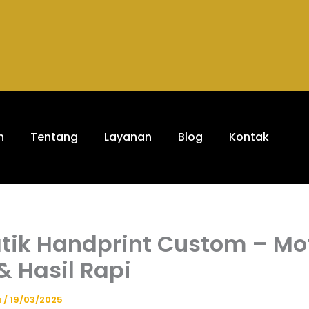
h
Tentang
Layanan
Blog
Kontak
atik Handprint Custom – Mot
& Hasil Rapi
a
/
19/03/2025