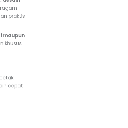
, desain
seragam
han praktis
ai maupun
an khusus
cetak
bih cepat