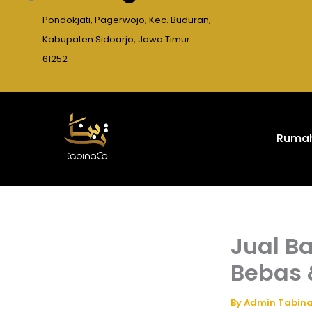
Pondokjati, Pagerwojo, Kec. Buduran,
Kabupaten Sidoarjo, Jawa Timur
61252
Ruma
Jual B
Bebas 
By
Admin Tabin