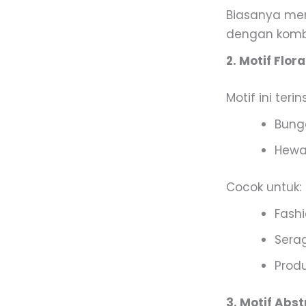
Biasanya meng
dengan kombi
2. Motif Flor
Motif ini teri
Bung
Hewan
Cocok untuk:
Fash
Sera
Produ
3. Motif Abs