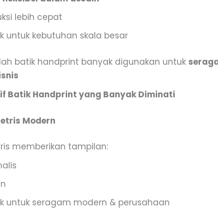
ksi lebih cepat
k untuk kebutuhan skala besar
ulah batik handprint banyak digunakan untuk
serag
snis
tif Batik Handprint yang Banyak Diminati
metris Modern
ris memberikan tampilan:
alis
an
k untuk seragam modern & perusahaan