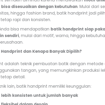
int semakin diminati karena menawarkan
motif unik
an bisa disesuaikan dengan kebutuhan
. Mulai dari 
itas, hingga fashion brand, batik handprint jadi pili
tetap rapi dan konsisten.
, Anda bisa mendapatkan
batik handprint siap pak
n sendiri
, mulai dari motif, warna, hingga kebutuh
perusahaan.
k Handprint dan Kenapa Banyak Dipilih?
int adalah teknik pembuatan batik dengan metode 
gunakan tangan, yang memungkinkan produksi le
tetap detail.
nik lain, batik handprint memiliki keunggulan:
f lebih konsisten untuk jumlah banyak
 fleksibel dalam desain