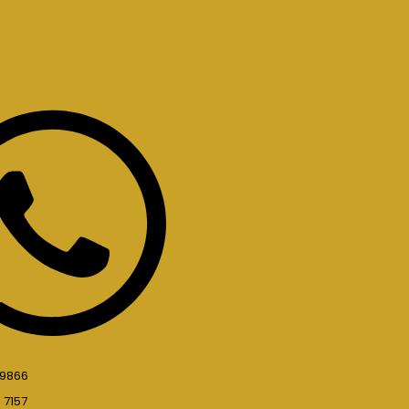
 9866
 7157