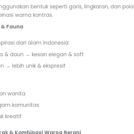
gunakan bentuk seperti garis, lingkaran, dan pola
nasi warna kontras.
a & Fauna
nspirasi dari alam Indonesia:
a & daun → kesan elegan & soft
 → lebih unik & ekspresif
ion wanita
gam komunitas
k kreatif
trak & Kombinasi Warna Berani