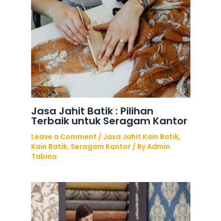
Jasa Jahit Batik : Pilihan
Terbaik untuk Seragam Kantor
Leave a Comment
/
Jasa Jahit Kain Batik
,
Kain Batik
,
Seragam Kantor
/ By
Admin
Tabina