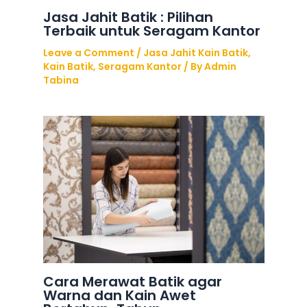
Jasa Jahit Batik : Pilihan
Terbaik untuk Seragam Kantor
Leave a Comment
/
Jasa Jahit Kain Batik
,
Kain Batik
,
Seragam Kantor
/ By
Admin
Tabina
Cara Merawat Batik agar
Warna dan Kain Awet