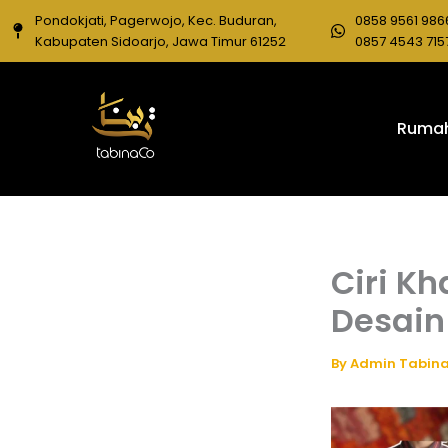
Skip
Pondokjati, Pagerwojo, Kec. Buduran,
0858 9561 986
to
Kabupaten Sidoarjo, Jawa Timur 61252
0857 4543 715
content
Ruma
Ciri K
Desain
By
Admin Tabin