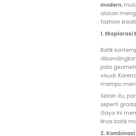
modern
, mul
alasan menga
fashion kreati
1. Eksploras
Batik kontem
dibandingkan 
pola geometr
visual. Karen
mampu menyes
Selain itu, 
seperti grada
Gaya ini memb
khas batik m
2. Kombinasi