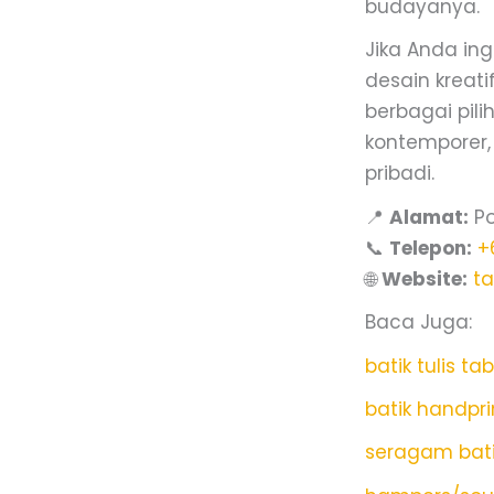
budayanya.
Jika Anda ing
desain kreat
berbagai pili
kontemporer,
pribadi.
📍
Alamat:
Po
📞
Telepon:
+
🌐
Website:
t
Baca Juga:
batik tulis ta
batik handpr
seragam bat