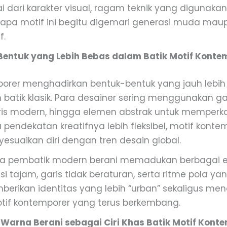
ai dari karakter visual, ragam teknik yang digunaka
pa motif ini begitu digemari generasi muda mau
f.
i Bentuk yang Lebih Bebas dalam Batik Motif Konte
porer menghadirkan bentuk-bentuk yang jauh lebih
batik klasik. Para desainer sering menggunakan gari
is modern, hingga elemen abstrak untuk memperk
a pendekatan kreatifnya lebih fleksibel, motif konte
uaikan diri dengan tren desain global.
para pembatik modern berani memadukan berbagai 
si tajam, garis tidak beraturan, serta ritme pola ya
erikan identitas yang lebih “urban” sekaligus meno
otif kontemporer yang terus berkembang.
 Warna Berani sebagai Ciri Khas Batik Motif Kont