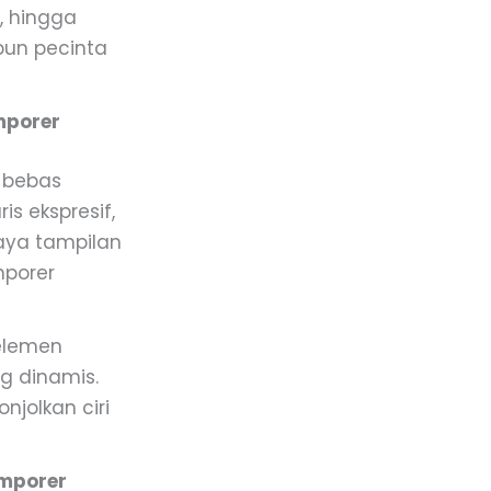
n, hingga
pun pecinta
mporer
 bebas
s ekspresif,
aya tampilan
mporer
elemen
ng dinamis.
njolkan ciri
emporer