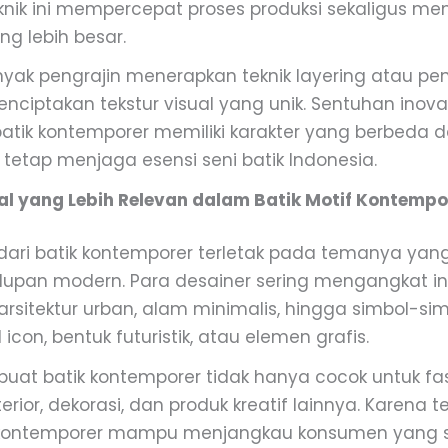
knik ini mempercepat proses produksi sekaligus m
ang lebih besar.
banyak pengrajin menerapkan teknik layering atau p
nciptakan tekstur visual yang unik. Sentuhan inovati
atik kontemporer memiliki karakter yang berbeda da
 tetap menjaga esensi seni batik Indonesia.
al yang Lebih Relevan dalam Batik Motif Kontempo
n dari batik kontemporer terletak pada temanya yang
upan modern. Para desainer sering mengangkat ins
rsitektur urban, alam minimalis, hingga simbol-sim
l icon, bentuk futuristik, atau elemen grafis.
buat batik kontemporer tidak hanya cocok untuk fas
terior, dekorasi, dan produk kreatif lainnya. Karena 
ik kontemporer mampu menjangkau konsumen yang