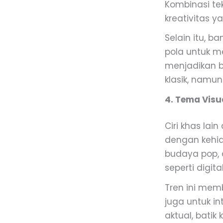
Kombinasi te
kreativitas y
Selain itu, 
pola untuk me
menjadikan b
klasik, namun
4. Tema Visu
Ciri khas lai
dengan kehid
budaya pop, a
seperti digita
Tren ini mem
juga untuk in
aktual, bat