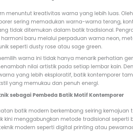
 menuntut kreativitas warna yang lebih luas. Oleh 
porer sering memadukan warna-warna terang, kont
ang tidak ditemukan dalam batik tradisional. Pengraj
harmoni baru melalui perpaduan warna neon, metali
nik seperti dusty rose atau sage green.
milih warna ini tidak hanya menarik perhatian ge
enambah nilai artistik pada setiap lembar kain. D
arna yang lebih eksploratif, batik kontemporer tam
ekstil yang memukau dan penuh energi.
eknik sebagai Pembeda Batik Motif Kontemporer
atan batik modern berkembang seiring kemajuan te
k kini menggabungkan metode tradisional seperti ba
knik modern seperti digital printing atau pewarnaa