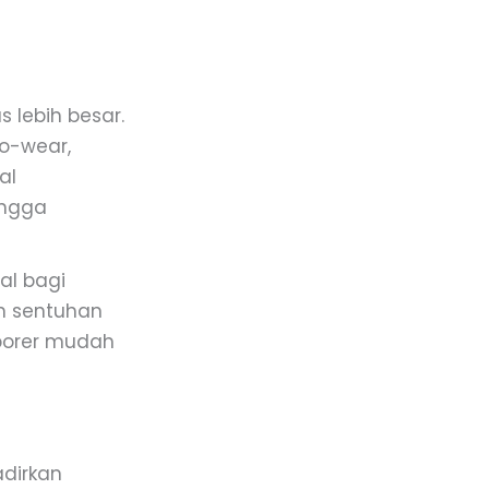
 lebih besar.
to-wear,
al
ingga
eal bagi
an sentuhan
mporer mudah
adirkan