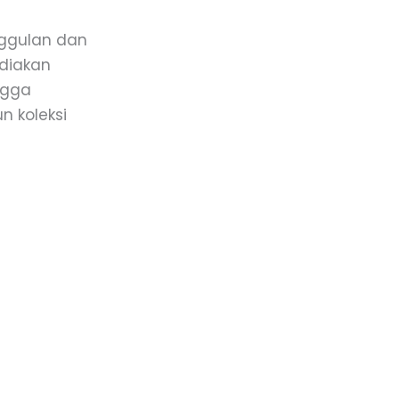
nggulan dan
ediakan
ingga
n koleksi