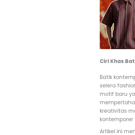
Ciri Khas Ba
Batik kontem
selera fashi
motif baru ya
mempertahank
kreativitas m
kontemporer 
Artikel ini m