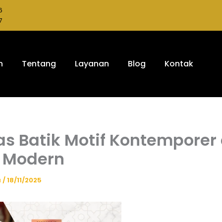
6
7
h
Tentang
Layanan
Blog
Kontak
has Batik Motif Kontempore
 Modern
a
/
18/11/2025