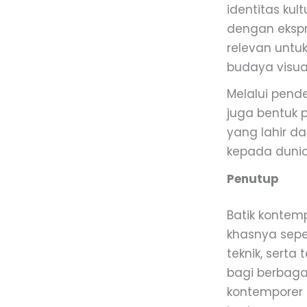
identitas kul
dengan ekspr
relevan untu
budaya visua
Melalui pende
juga bentuk 
yang lahir d
kepada dunia
Penutup
Batik kontemp
khasnya seper
teknik, serta
bagi berbaga
kontemporer 