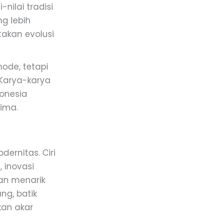
nilai tradisi
g lebih
takan evolusi
mode, tetapi
 Karya-karya
donesia
ima.
ernitas. Ciri
 inovasi
dan menarik
ng, batik
kan akar