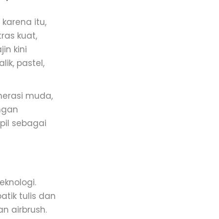
karena itu,
ras kuat,
in kini
k, pastel,
nerasi muda,
engan
pil sebagai
knologi.
tik tulis dan
n airbrush.