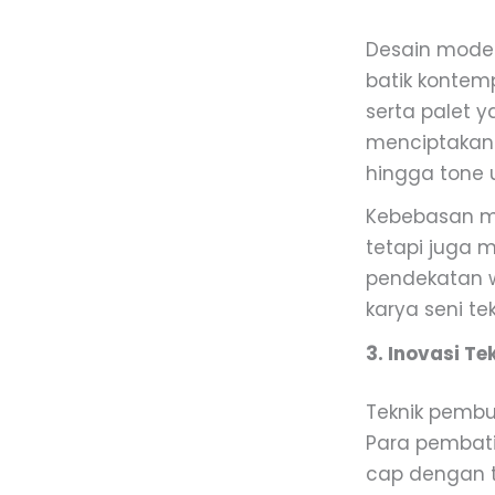
Desain modern
batik kontem
serta palet y
menciptakan 
hingga tone u
Kebebasan me
tetapi juga m
pendekatan w
karya seni t
3. Inovasi T
Teknik pembu
Para pembati
cap dengan te