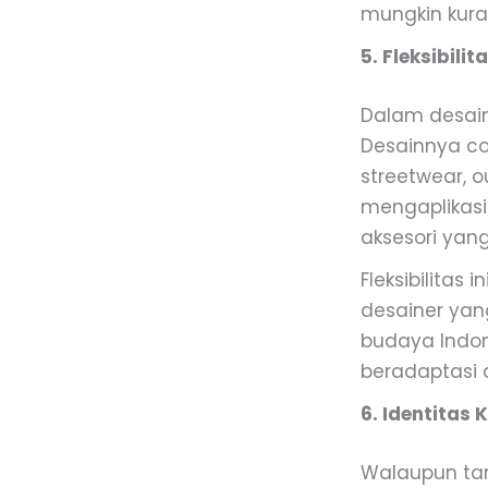
mungkin kuran
5. Fleksibil
Dalam desain 
Desainnya coc
streetwear, o
mengaplikasi
aksesori yang 
Fleksibilitas
desainer yan
budaya Indon
beradaptasi 
6. Identitas
Walaupun tam