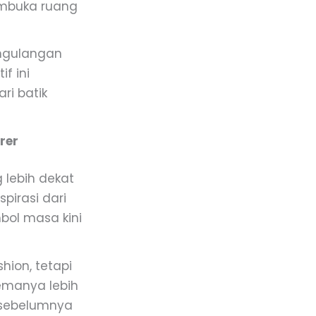
embuka ruang
engulangan
f ini
ri batik
rer
 lebih dekat
pirasi dari
bol masa kini
hion, tetapi
temanya lebih
 sebelumnya