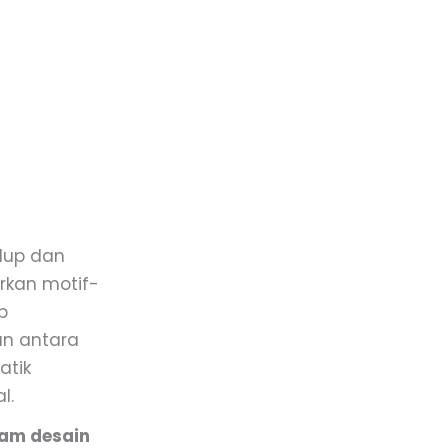
dup dan
rkan motif-
p
an antara
atik
l.
lam desain