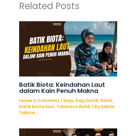
Related Posts
Batik Biota: Keindahan Laut
dalam Kain Penuh Makna
Leave a Comment
/
baju
,
baju batik
,
Batik
,
batik biota laut
,
Tabinaco Batik
/ By
Admin
Tabina