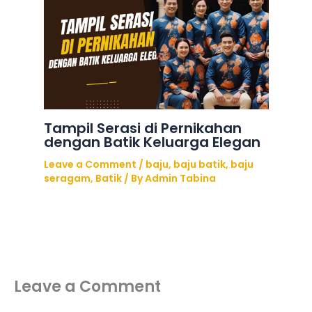
Tampil Serasi di Pernikahan
dengan Batik Keluarga Elegan
Leave a Comment
/
baju
,
baju batik
,
baju
seragam
,
Batik
/ By
Admin Tabina
Leave a Comment