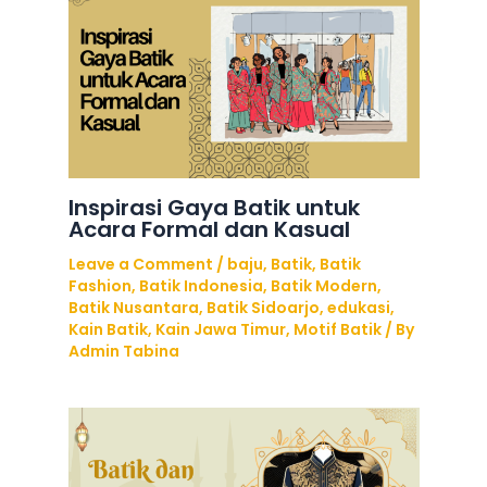
Inspirasi Gaya Batik untuk
Acara Formal dan Kasual
Leave a Comment
/
baju
,
Batik
,
Batik
Fashion
,
Batik Indonesia
,
Batik Modern
,
Batik Nusantara
,
Batik Sidoarjo
,
edukasi
,
Kain Batik
,
Kain Jawa Timur
,
Motif Batik
/ By
Admin Tabina