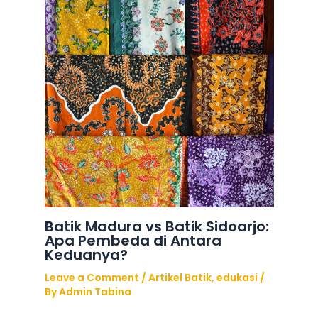
Batik Madura vs Batik Sidoarjo:
Apa Pembeda di Antara
Keduanya?
Leave a Comment
/
Artikel Batik
,
edukasi
/
By
Admin Tabina