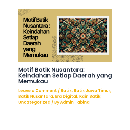
Motif Batik Nusantara:
Keindahan Setiap Daerah yang
Memukau
Leave a Comment
/
Batik
,
Batik Jawa Timur
,
Batik Nusantara
,
Era Digital
,
Kain Batik
,
Uncategorized
/ By
Admin Tabina