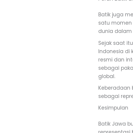
Batik juga m
satu momen b
dunia dalam 
Sejak saat it
Indonesia di
resmi dan in
sebagai pakai
global.
Keberadaan b
sebagai repr
Kesimpulan
Batik Jawa b
representasi 