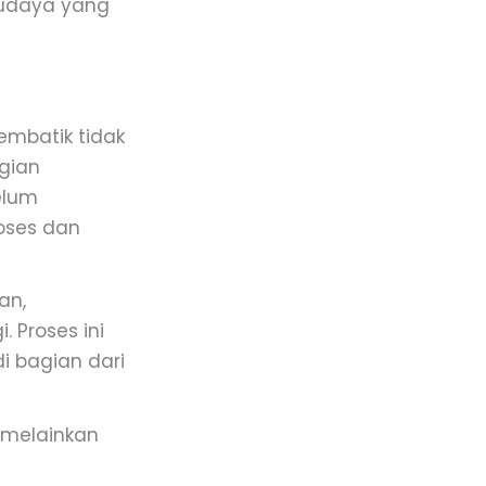
 budaya yang
embatik tidak
agian
elum
oses dan
an,
 Proses ini
i bagian dari
, melainkan