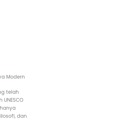
aya Modern
ng telah
eh UNESCO
 hanya
losofi, dan