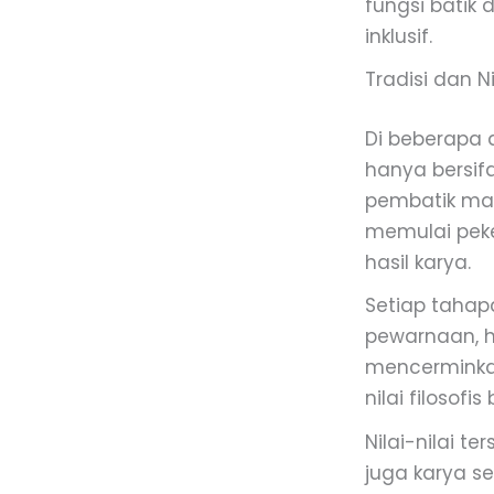
fungsi batik 
inklusif.
Tradisi dan N
Di beberapa 
hanya bersifa
pembatik mas
memulai peke
hasil karya.
Setiap tahap
pewarnaan, hi
mencerminkan
nilai filosofis 
Nilai-nilai t
juga karya s