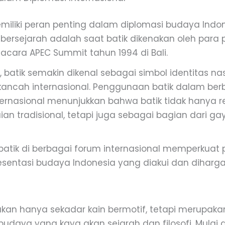
emiliki peran penting dalam diplomasi budaya Indon
ersejarah adalah saat batik dikenakan oleh para
acara APEC Summit tahun 1994 di Bali.
u, batik semakin dikenal sebagai simbol identitas na
 kancah internasional. Penggunaan batik dalam be
ternasional menunjukkan bahwa batik tidak hanya r
an tradisional, tetapi juga sebagai bagian dari ga
atik di berbagai forum internasional memperkuat 
esentasi budaya Indonesia yang diakui dan diharga
ukan hanya sekadar kain bermotif, tetapi merupaka
budaya yang kaya akan sejarah dan filosofi. Mulai d