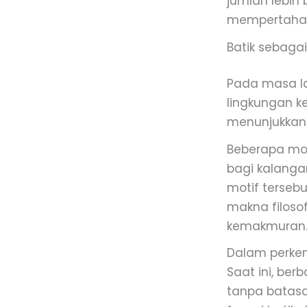
jumlah lebih 
mempertahanka
Batik sebagai
Pada masa lal
lingkungan ke
menunjukkan
Beberapa mot
bagi kalanga
motif terseb
makna filoso
kemakmuran
Dalam perkem
Saat ini, be
tanpa batasa