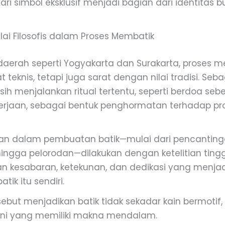
dari simbol eksklusif menjadi bagian dari identitas
ilai Filosofis dalam Proses Membatik
daerah seperti Yogyakarta dan Surakarta, proses m
t teknis, tetapi juga sarat dengan nilai tradisi. Seb
ih menjalankan ritual tertentu, seperti berdoa seb
rjaan, sebagai bentuk penghormatan terhadap pr
an dalam pembuatan batik—mulai dari pencanting
ngga pelorodan—dilakukan dengan ketelitian tinggi.
 kesabaran, ketekunan, dan dedikasi yang menjad
batik itu sendiri.
ersebut menjadikan batik tidak sekadar kain bermotif
eni yang memiliki makna mendalam.