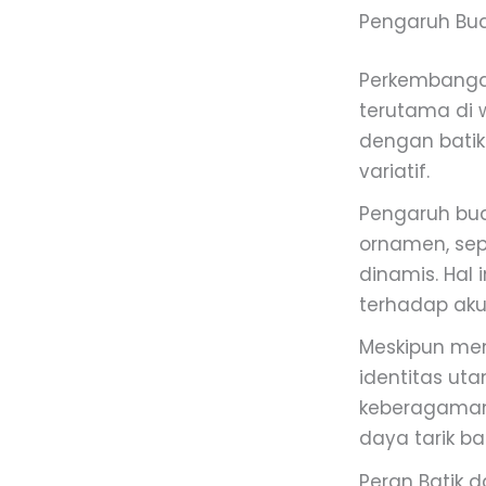
Pengaruh Bud
Perkembangan
terutama di w
dengan batik 
variatif.
Pengaruh bud
ornamen, sepe
dinamis. Hal
terhadap aku
Meskipun me
identitas ut
keberagaman 
daya tarik bat
Peran Batik d