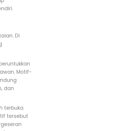
ap
ndiri.
aian. Di
g
iperuntukkan
awan. Motif-
andung
n, dan
 terbuka.
if tersebut
rgeseran