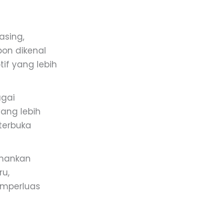
asing,
bon dikenal
tif yang lebih
agai
yang lebih
terbuka
ahankan
ru,
emperluas