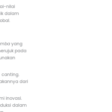
i-nilai
ik dalam
obal.
amba
yang
merujuk pada
gunakan
 canting.
dakannya dari
i inovasi.
oduksi dalam