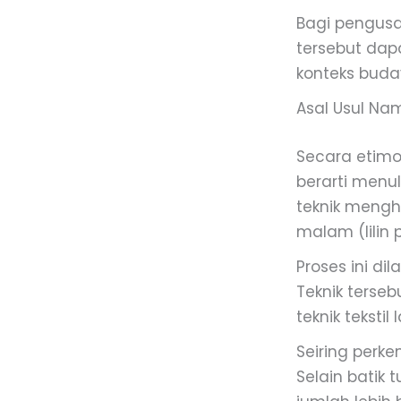
Bagi pengusa
tersebut da
konteks bud
Asal Usul Nam
Secara etimol
berarti menu
teknik mengh
malam (lilin 
Proses ini d
Teknik terse
teknik tekstil 
Seiring perk
Selain batik