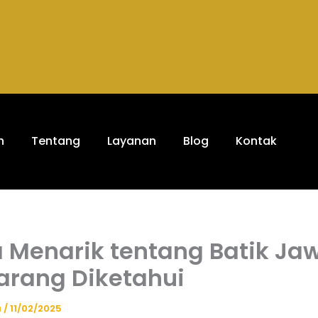
h
Tentang
Layanan
Blog
Kontak
a Menarik tentang Batik Ja
arang Diketahui
a
/
11/02/2025