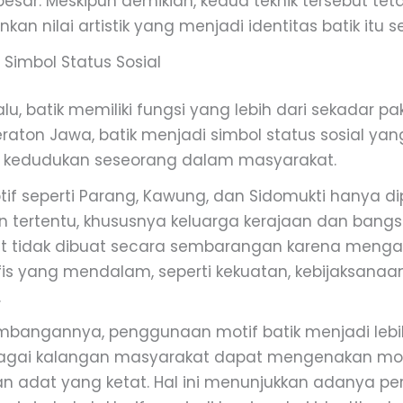
besar. Meskipun demikian, kedua teknik tersebut tet
n nilai artistik yang menjadi identitas batik itu se
 Simbol Status Sosial
u, batik memiliki fungsi yang lebih dari sekadar pak
raton Jawa, batik menjadi simbol status sosial yan
 kedudukan seseorang dalam masyarakat.
if seperti Parang, Kawung, dan Sidomukti hanya d
n tertentu, khususnya keluarga kerajaan dan bangs
ut tidak dibuat secara sembarangan karena meng
fis yang mendalam, seperti kekuatan, kebijaksanaa
.
bangannya, penggunaan motif batik menjadi lebih
rbagai kalangan masyarakat dapat mengenakan mot
n adat yang ketat. Hal ini menunjukkan adanya pe