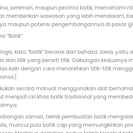
ha, seniman, maupun pecinta batik, memahami nila
pat memberikan wawasan yang lebih mendalam, ba
aya maupun potensi pengembangannya di pasar gl
a “Batik”
ogis, kata “batik” berasal dari bahasa Jawa, yaitu
lis dan
titik
yang berarti titik. Gabungan keduanya 
ias kain dengan cara menorehkan titik-titik meng
panas).
ilakukan secara manual menggunakan alat bernama
but menjadi ciri khas batik tradisional yang membe
lainnya.
embangan zaman, teknik pembuatan batik mengalam
 tulis, muncul pula batik cap yang memungkinkan pr