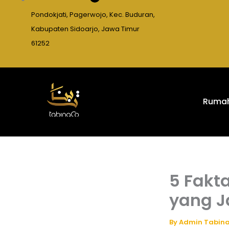
Pondokjati, Pagerwojo, Kec. Buduran,
Kabupaten Sidoarjo, Jawa Timur
61252
Ruma
5 Fakt
yang J
By
Admin Tabin