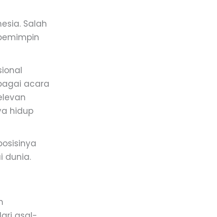
esia. Salah
 pemimpin
sional
rbagai acara
elevan
ya hidup
posisinya
i dunia.
n
ari asal-