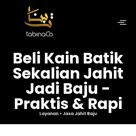
Skip
to
content
Beli Kain Batik
Sekalian Jahit
Jadi Baju -
Praktis & Rapi
Layanan > Jasa Jahit Baju